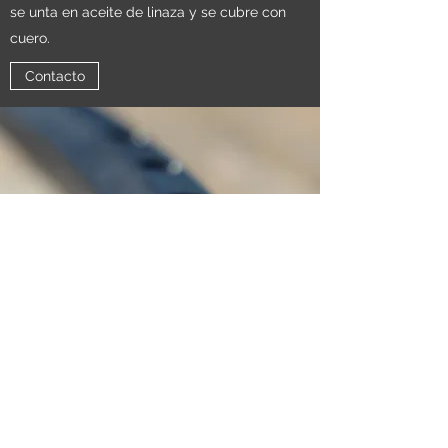
se unta en aceite de linaza y se cubre con
cuero.
Contacto